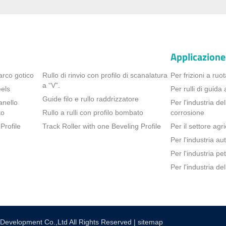
Applicazione
arco gotico
Rullo di rinvio con profilo di scanalatura
Per frizioni a ruot
a “V”.
els
Per rulli di guid
Guide filo e rullo raddrizzatore
anello
Per l'industria de
to
Rullo a rulli con profilo bombato
corrosione
Profile
Track Roller with one Beveling Profile
Per il settore agr
Per l'industria au
Per l'industria pe
Per l'industria d
 Development Co.,Ltd All Rights Reserved
|
sitemap