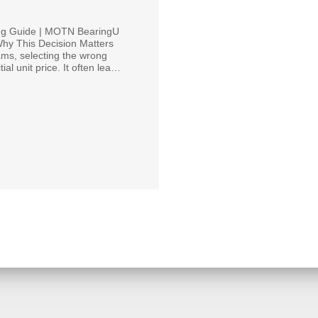
ing Guide | MOTN BearingU
Why This Decision Matters
s, selecting the wrong
tial unit price. It often leads