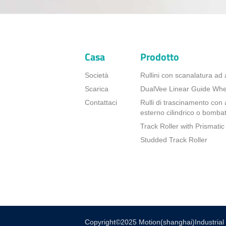
Casa
Prodotto
Società
Rullini con scanalatura ad 
Scarica
DualVee Linear Guide Whe
Contattaci
Rulli di trascinamento con 
esterno cilindrico o bomba
Track Roller with Prismatic 
Studded Track Roller
Copyright©2025 Motion(shanghai)Industrial