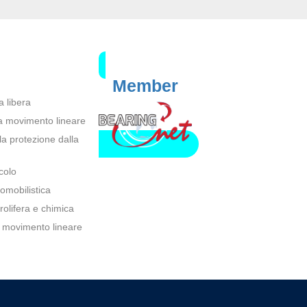
Member
a libera
a a movimento lineare
lla protezione dalla
icolo
tomobilistica
trolifera e chimica
el movimento lineare