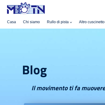
Casa
Chi siamo
Rullo di pista
Altro cuscinetto
Blog
Il movimento ti fa muover