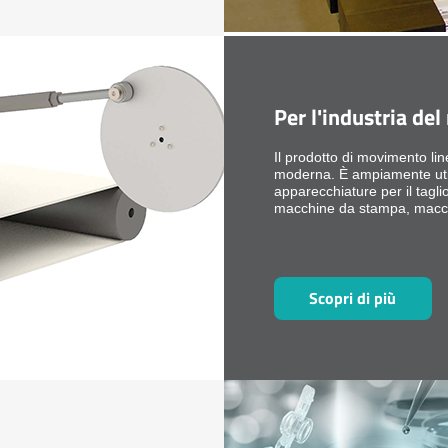
Per l'industria de
Il prodotto di movimento lin
moderna. È ampiamente util
apparecchiature per il tagl
macchine da stampa, macchin
apparecchiature per ufficio
altre apparecchiature mecca
Scopri di più