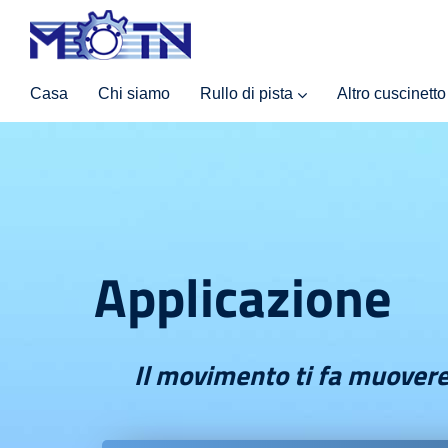
Casa
Chi siamo
Rullo di pista
Altro cuscinetto
Applicazione
Il movimento ti fa muover