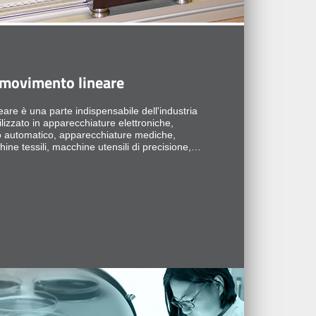
l movimento lineare
eare è una parte indispensabile dell'industria
izzato in apparecchiature elettroniche,
io automatico, apparecchiature mediche,
e tessili, macchine utensili di precisione,
, apparecchiature per l'imballaggio alimentare e
niche nel ...