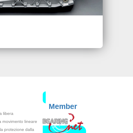
Member
a libera
a a movimento lineare
lla protezione dalla