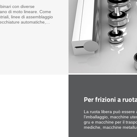
i binari con diverse
itano di moto lineare. Come
triali, linee di assemblaggio
recchiature automatiche,
e ...
Per frizioni a ruot
La ruota libera può essere
l'imballaggio, macchine utens
gru e macchine per il trasp
mediche, macchine metallur