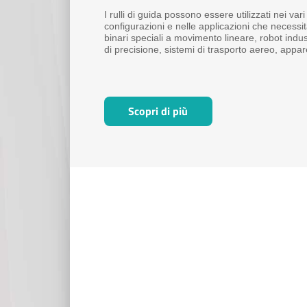
I rulli di guida possono essere utilizzati nei var
configurazioni e nelle applicazioni che necess
binari speciali a movimento lineare, robot indus
di precisione, sistemi di trasporto aereo, appa
strutture per uffici, macchine di trasmissione, m
Scopri di più